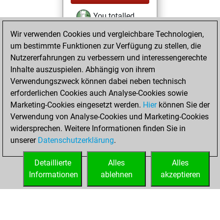
You totalled
4508 tactics
Wir verwenden Cookies und vergleichbare Technologien,
positions
Tactics
um bestimmte Funktionen zur Verfügung zu stellen, die
You solved
Nutzererfahrungen zu verbessern und interessengerechte
Inhalte auszuspielen. Abhängig von ihrem
1863 tactics
Verwendungszweck können dabei neben technisch
positions
erforderlichen Cookies auch Analyse-Cookies sowie
You achieved
Marketing-Cookies eingesetzt werden.
Hier
können Sie der
an Elo of 2017 in
Verwendung von Analyse-Cookies und Marketing-Cookies
tactics positions
widersprechen. Weitere Informationen finden Sie in
You are ranked
unserer
Datenschutzerklärung
.
#3546 in Tactics
Solving
Detaillierte
Alles
Alles
Informationen
ablehnen
akzeptieren