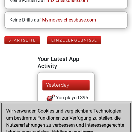
Keine Partien auf
fritz.chessbase.com
Keine Drills auf
Mymoves.chessbase.com
STARTSEITE
EINZELERGEBNISSE
Your Latest App
Activity
Yesterday
You played 395
blitz games
Play
Wir verwenden Cookies und vergleichbare Technologien,
You scored
um bestimmte Funktionen zur Verfügung zu stellen, die
+176 =15 -204 in
Nutzererfahrungen zu verbessern und interessengerechte
blitz