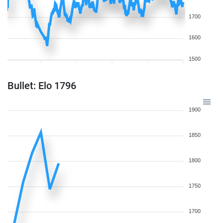
1700
1600
1500
Bullet: Elo 1796
1900
1850
1800
1750
1700