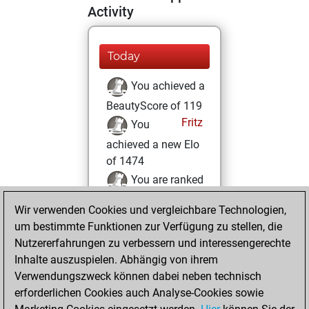
Activity
Today
You achieved a
BeautyScore of 119
Fritz
You
achieved a new Elo
of 1474
You are ranked
#22636 in Fritz by
Wir verwenden Cookies und vergleichbare Technologien,
Elo
um bestimmte Funktionen zur Verfügung zu stellen, die
You are ranked
Nutzererfahrungen zu verbessern und interessengerechte
#3187 in Fritz
Inhalte auszuspielen. Abhängig von ihrem
Beauty
Verwendungszweck können dabei neben technisch
erforderlichen Cookies auch Analyse-Cookies sowie
Freitag,