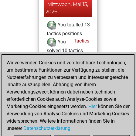
Mittwoch, Mai 13,
2026
You totalled 13
tactics positions
Tactics
You
solved 10 tactics
positions
Wir verwenden Cookies und vergleichbare Technologien,
You achieved
um bestimmte Funktionen zur Verfügung zu stellen, die
an Elo of 1698 in
Nutzererfahrungen zu verbessern und interessengerechte
tactics positions
Inhalte auszuspielen. Abhängig von ihrem
Verwendungszweck können dabei neben technisch
Donnerstag, Mai
erforderlichen Cookies auch Analyse-Cookies sowie
7, 2026
Marketing-Cookies eingesetzt werden.
Hier
können Sie der
Verwendung von Analyse-Cookies und Marketing-Cookies
You played 1
widersprechen. Weitere Informationen finden Sie in
blitz games
Play
unserer
Datenschutzerklärung
.
You scored +0