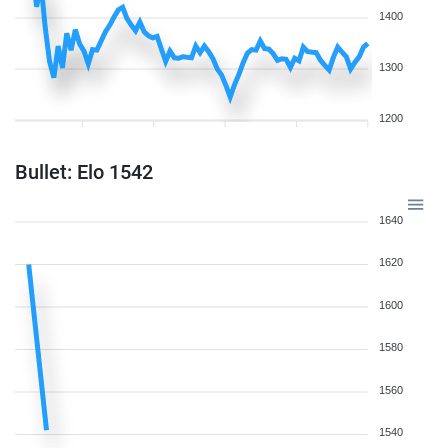
1400
1300
1200
Bullet: Elo 1542
1640
1620
1600
1580
1560
1540