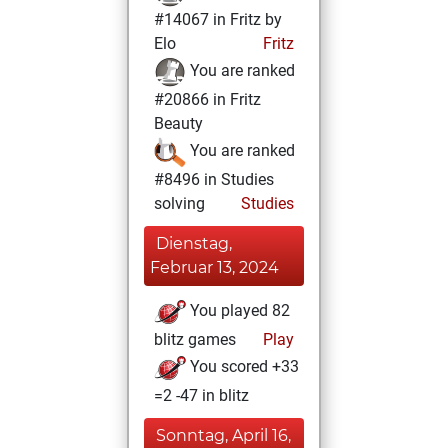
#14067 in Fritz by
Elo
Fritz
You are ranked
#20866 in Fritz
Beauty
You are ranked
#8496 in Studies
solving
Studies
Dienstag,
Februar 13, 2024
You played 82
blitz games
Play
You scored +33
=2 -47 in blitz
Sonntag, April 16,