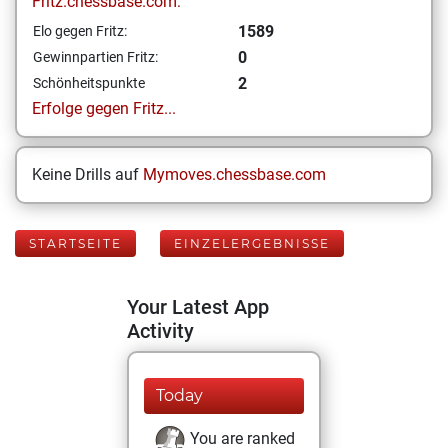
Fritz.chessbase.com:
1589
Elo gegen Fritz:
0
Gewinnpartien Fritz:
2
Schönheitspunkte
Erfolge gegen Fritz...
Keine Drills auf
Mymoves.chessbase.com
STARTSEITE
EINZELERGEBNISSE
Your Latest App
Activity
Today
You are ranked