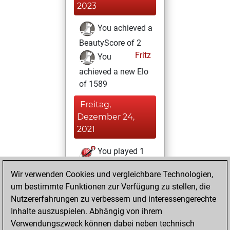
2023
You achieved a
BeautyScore of 2
Fritz
You
achieved a new Elo
of 1589
Freitag,
Dezember 24,
2021
You played 1
bullet games
Play
Wir verwenden Cookies und vergleichbare Technologien,
You scored +0
um bestimmte Funktionen zur Verfügung zu stellen, die
=0 -1 in bullet
Nutzererfahrungen zu verbessern und interessengerechte
Inhalte auszuspielen. Abhängig von ihrem
Freitag,
Verwendungszweck können dabei neben technisch
Dezember 17, 2021