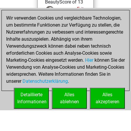
BeautyScore of 13
Fritz
You
Wir verwenden Cookies und vergleichbare Technologien,
achieved a new Elo
um bestimmte Funktionen zur Verfügung zu stellen, die
of 1577
Nutzererfahrungen zu verbessern und interessengerechte
You created
Inhalte auszuspielen. Abhängig von ihrem
your Fritz account
Verwendungszweck können dabei neben technisch
You played 2
erforderlichen Cookies auch Analyse-Cookies sowie
blitz games
Play
Marketing-Cookies eingesetzt werden.
Hier
können Sie der
You scored +0
Verwendung von Analyse-Cookies und Marketing-Cookies
widersprechen. Weitere Informationen finden Sie in
=0 -2 in blitz
unserer
Datenschutzerklärung
.
You created
your Studies account
Detaillierte
Alles
Alles
Studies
Informationen
ablehnen
akzeptieren