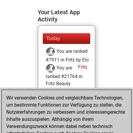
Your Latest App
Activity
Today
You are ranked
#7911 in Fritz by Elo
Fritz
You are
ranked #21764 in
Fritz Beauty
Donnerstag,
Wir verwenden Cookies und vergleichbare Technologien,
Januar 21, 2021
um bestimmte Funktionen zur Verfügung zu stellen, die
Nutzererfahrungen zu verbessern und interessengerechte
You won
Inhalte auszuspielen. Abhängig von ihrem
against Fritz
Fritz
Verwendungszweck können dabei neben technisch
You achieved a