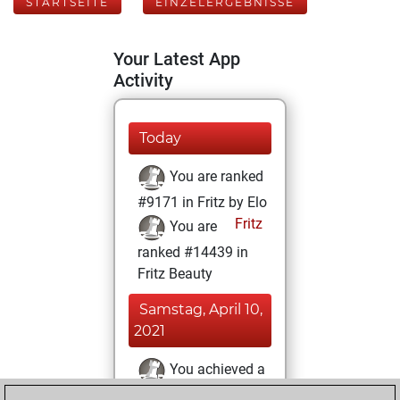
STARTSEITE
EINZELERGEBNISSE
Your Latest App
Activity
Today
You are ranked
#9171 in Fritz by Elo
Fritz
You are
ranked #14439 in
Fritz Beauty
Samstag, April 10,
2021
You achieved a
BeautyScore of 10