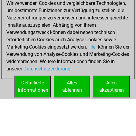
Wir verwenden Cookies und vergleichbare Technologien,
Fritz
You
um bestimmte Funktionen zur Verfügung zu stellen, die
achieved a new Elo
Nutzererfahrungen zu verbessern und interessengerechte
of 1600
Inhalte auszuspielen. Abhängig von ihrem
Verwendungszweck können dabei neben technisch
Montag, Januar 4,
erforderlichen Cookies auch Analyse-Cookies sowie
2021
Marketing-Cookies eingesetzt werden.
Hier
können Sie der
Verwendung von Analyse-Cookies und Marketing-Cookies
You won
widersprechen. Weitere Informationen finden Sie in
against Fritz
Fritz
unserer
Datenschutzerklärung
.
You created
your Fritz account
Detaillierte
Alles
Alles
Informationen
ablehnen
akzeptieren