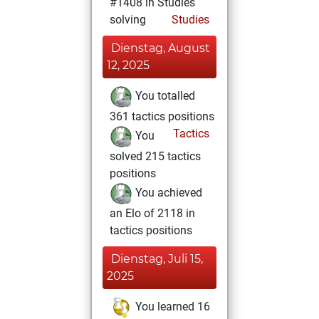
#1408 in Studies
solving
Studies
Dienstag, August
12, 2025
You totalled
361 tactics positions
Tactics
You
solved 215 tactics
positions
You achieved
an Elo of 2118 in
tactics positions
Dienstag, Juli 15,
2025
You learned 16