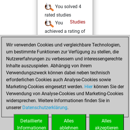
You solved 4
rated studies
Studies
You
achieved a rating of
90
Wir verwenden Cookies und vergleichbare Technologien,
Freitag, Mai 17,
um bestimmte Funktionen zur Verfügung zu stellen, die
2024
Nutzererfahrungen zu verbessern und interessengerechte
Inhalte auszuspielen. Abhängig von ihrem
You created
Verwendungszweck können dabei neben technisch
your Fritz account
erforderlichen Cookies auch Analyse-Cookies sowie
Fritz
Marketing-Cookies eingesetzt werden.
Hier
können Sie der
Montag, Mai
Verwendung von Analyse-Cookies und Marketing-Cookies
13, 2024
widersprechen. Weitere Informationen finden Sie in
unserer
Datenschutzerklärung
.
You created
your Studies account
Detaillierte
Alles
Alles
Studies
Informationen
ablehnen
akzeptieren