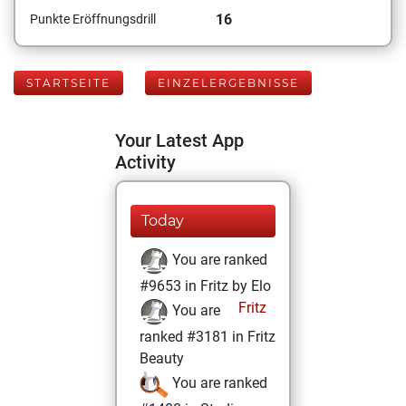
16
Punkte Eröffnungsdrill
STARTSEITE
EINZELERGEBNISSE
Your Latest App
Activity
Today
You are ranked
#9653 in Fritz by Elo
Fritz
You are
ranked #3181 in Fritz
Beauty
You are ranked