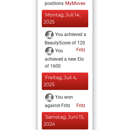
positions
MyMoves
Montag, Juli 14,
2025
You achieved a
BeautyScore of 120
Fritz
You
achieved a new Elo
of 1600
Freitag, Juli 4,
2025
You won
against Fritz
Fritz
Samstag, Juni 15,
2024