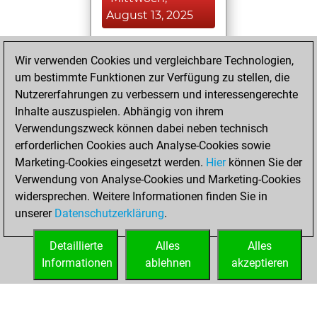
August 13, 2025
You played 24
Wir verwenden Cookies und vergleichbare Technologien,
blitz games
Play
um bestimmte Funktionen zur Verfügung zu stellen, die
You scored +16
Nutzererfahrungen zu verbessern und interessengerechte
=2 -6 in blitz
Inhalte auszuspielen. Abhängig von ihrem
Verwendungszweck können dabei neben technisch
Donnerstag, Juli
erforderlichen Cookies auch Analyse-Cookies sowie
21, 2022
Marketing-Cookies eingesetzt werden.
Hier
können Sie der
Verwendung von Analyse-Cookies und Marketing-Cookies
You played 2
widersprechen. Weitere Informationen finden Sie in
slow games
Play
unserer
Datenschutzerklärung
.
You scored +0
=1 -1 in slow games
Detaillierte
Alles
Alles
Informationen
ablehnen
akzeptieren