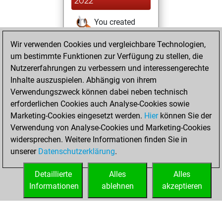
2022
You created
your Studies account
Wir verwenden Cookies und vergleichbare Technologien,
Studies
um bestimmte Funktionen zur Verfügung zu stellen, die
Sonntag,
Nutzererfahrungen zu verbessern und interessengerechte
Januar 10, 2021
Inhalte auszuspielen. Abhängig von ihrem
You achieved a
Verwendungszweck können dabei neben technisch
erforderlichen Cookies auch Analyse-Cookies sowie
BeautyScore of 8
Marketing-Cookies eingesetzt werden.
Fritz
Hier
können Sie der
You
Verwendung von Analyse-Cookies und Marketing-Cookies
achieved a new Elo
widersprechen. Weitere Informationen finden Sie in
of 1592
unserer
Datenschutzerklärung
.
You created
your Fritz account
Detaillierte
Alles
Alles
Informationen
ablehnen
akzeptieren