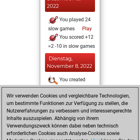
2022
You played 24
slow games
Play
You scored +12
=2 -10 in slow games
Dienstag,
November 8, 2022
You created
your Studies account
Wir verwenden Cookies und vergleichbare Technologien,
Studies
Dienstag,
um bestimmte Funktionen zur Verfügung zu stellen, die
Oktober 25, 2022
Nutzererfahrungen zu verbessern und interessengerechte
Inhalte auszuspielen. Abhängig von ihrem
You had a best
Verwendungszweck können dabei neben technisch
sprint of 42 positions
erforderlichen Cookies auch Analyse-Cookies sowie
Tactics