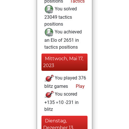
positions
Tactics
You solved
23049 tactics
positions
You achieved
an Elo of 2651 in
tactics positions
Mittwoch, Mai 17,
2023
You played 376
blitz games
Play
You scored
+135 =10 -231 in
blitz
Dienstag,
Dezember 13,