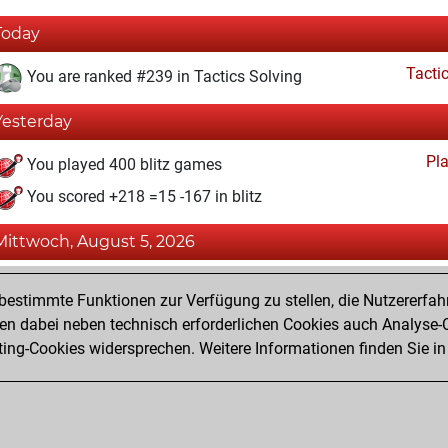
Today
Tacti
You are ranked #239 in Tactics Solving
Yesterday
Pl
You played 400 blitz games
You scored +218 =15 -167 in blitz
Mittwoch, August 5, 2026
Tacti
You totalled 24078 tactics positions
estimmte Funktionen zur Verfügung zu stellen, die Nutzererfah
You solved 19269 tactics positions
 dabei neben technisch erforderlichen Cookies auch Analyse-C
ng-Cookies widersprechen. Weitere Informationen finden Sie in
You achieved an Elo of 2609 in tactics positions