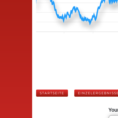
STARTSEITE
EINZELERGEBNISS
Your