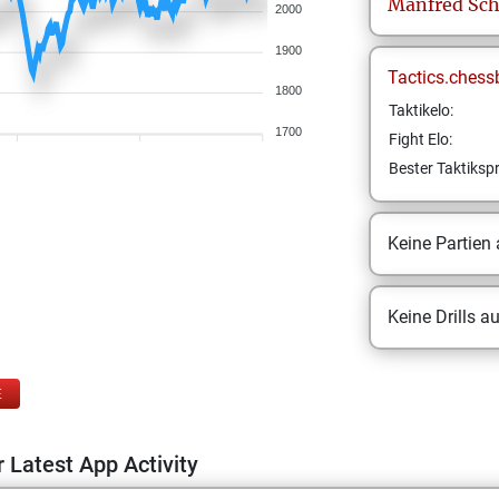
Manfred
Sch
2000
1900
Tactics.chess
1800
Taktikelo:
1700
Fight Elo:
Bester Taktikspr
Keine Partien
Keine Drills a
E
 Latest App Activity