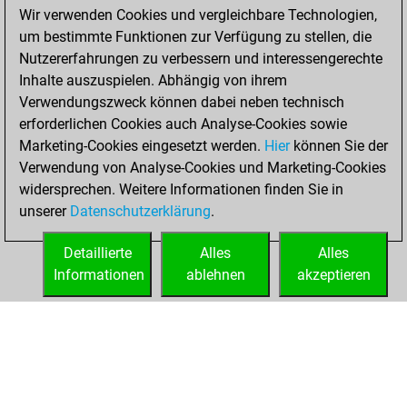
positions
MyMoves
Wir verwenden Cookies und vergleichbare Technologien,
um bestimmte Funktionen zur Verfügung zu stellen, die
Sonntag, Mai 4,
Nutzererfahrungen zu verbessern und interessengerechte
2025
Inhalte auszuspielen. Abhängig von ihrem
You achieved a
Verwendungszweck können dabei neben technisch
erforderlichen Cookies auch Analyse-Cookies sowie
BeautyScore of 9
Marketing-Cookies eingesetzt werden.
Fritz
Hier
können Sie der
You
Verwendung von Analyse-Cookies und Marketing-Cookies
achieved a new Elo
widersprechen. Weitere Informationen finden Sie in
of 1606
unserer
Datenschutzerklärung
.
You created
your Fritz account
Detaillierte
Alles
Alles
Informationen
ablehnen
akzeptieren