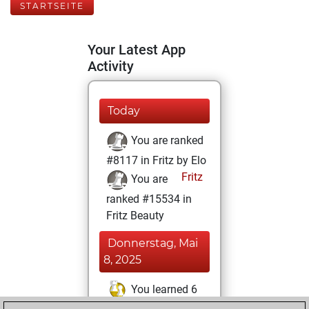
STARTSEITE
Your Latest App
Activity
Today
You are ranked
#8117 in Fritz by Elo
Fritz
You are
ranked #15534 in
Fritz Beauty
Donnerstag, Mai
8, 2025
You learned 6