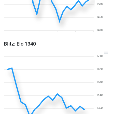
1500
1450
1400
Blitz: Elo 1340
1710
1620
1530
1440
1350