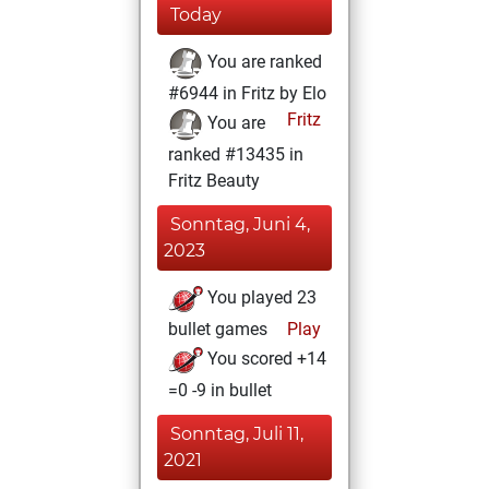
Today
You are ranked
#6944 in Fritz by Elo
Fritz
You are
ranked #13435 in
Fritz Beauty
Sonntag, Juni 4,
2023
You played 23
bullet games
Play
You scored +14
=0 -9 in bullet
Sonntag, Juli 11,
2021