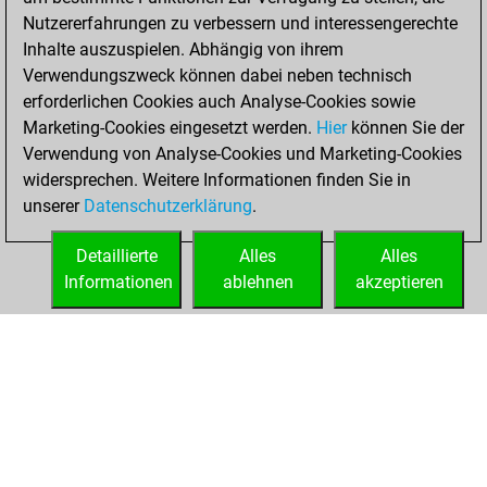
You created
Nutzererfahrungen zu verbessern und interessengerechte
your Fritz account
Inhalte auszuspielen. Abhängig von ihrem
Fritz
Verwendungszweck können dabei neben technisch
Dienstag,
erforderlichen Cookies auch Analyse-Cookies sowie
Oktober 23, 2018
Marketing-Cookies eingesetzt werden.
Hier
können Sie der
Verwendung von Analyse-Cookies und Marketing-Cookies
You played 2
widersprechen. Weitere Informationen finden Sie in
slow games
Play
unserer
Datenschutzerklärung
.
You scored +0
=0 -2 in slow games
Detaillierte
Alles
Alles
Informationen
ablehnen
akzeptieren