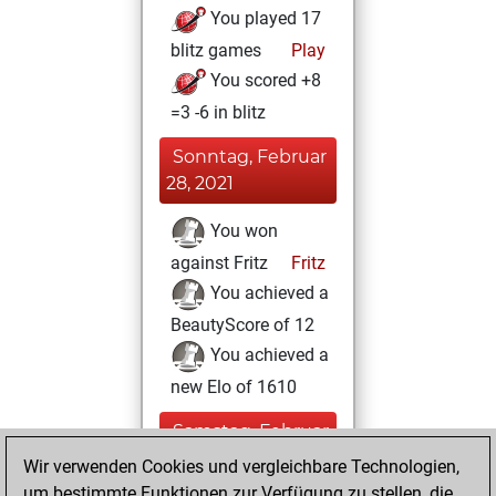
You played 17
blitz games
Play
You scored +8
=3 -6 in blitz
Sonntag, Februar
28, 2021
You won
against Fritz
Fritz
You achieved a
BeautyScore of 12
You achieved a
new Elo of 1610
Samstag, Februar
27, 2021
Wir verwenden Cookies und vergleichbare Technologien,
um bestimmte Funktionen zur Verfügung zu stellen, die