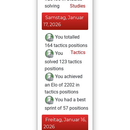
solving
Studies
Samstag, Januar
17, 2026
You totalled
164 tactics positions
Tactics
You
solved 123 tactics
positions
You achieved
an Elo of 2202 in
tactics positions
You had a best
sprint of 57 positions
Freitag, Januar 16,
2026