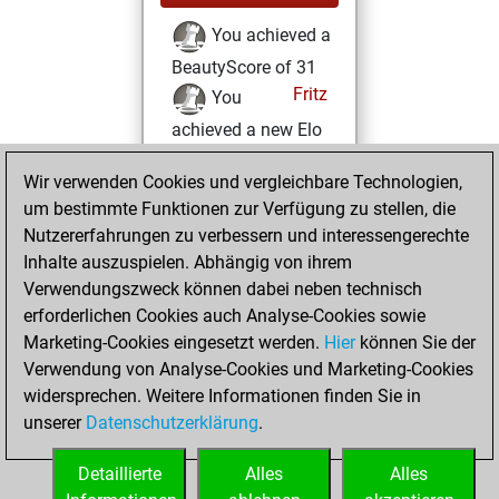
You achieved a
BeautyScore of 31
Fritz
You
achieved a new Elo
of 1589
Wir verwenden Cookies und vergleichbare Technologien,
Sonntag,
um bestimmte Funktionen zur Verfügung zu stellen, die
Dezember 10,
Nutzererfahrungen zu verbessern und interessengerechte
2023
Inhalte auszuspielen. Abhängig von ihrem
Verwendungszweck können dabei neben technisch
You won
erforderlichen Cookies auch Analyse-Cookies sowie
against Fritz
Fritz
Marketing-Cookies eingesetzt werden.
Hier
können Sie der
You created
Verwendung von Analyse-Cookies und Marketing-Cookies
widersprechen. Weitere Informationen finden Sie in
your Fritz account
unserer
Datenschutzerklärung
.
You created
your Studies account
Detaillierte
Alles
Alles
Studies