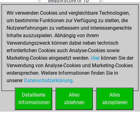
BeautyScore of 10
Fritz
You
Wir verwenden Cookies und vergleichbare Technologien,
achieved a new Elo
um bestimmte Funktionen zur Verfügung zu stellen, die
of 1604
Nutzererfahrungen zu verbessern und interessengerechte
Inhalte auszuspielen. Abhängig von ihrem
Samstag, April 30,
Verwendungszweck können dabei neben technisch
2022
erforderlichen Cookies auch Analyse-Cookies sowie
Marketing-Cookies eingesetzt werden.
Hier
können Sie der
You created
Verwendung von Analyse-Cookies und Marketing-Cookies
your Fritz account
widersprechen. Weitere Informationen finden Sie in
Fritz
You
unserer
Datenschutzerklärung
.
created your Studies
account
Studies
Detaillierte
Alles
Alles
Informationen
ablehnen
akzeptieren