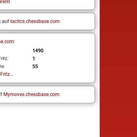
elen
g auf
tactics.chessbase.com
se.com:
1490
1
ritz:
55
te
ritz...
uf
Mymoves.chessbase.com