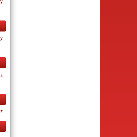
ay
ay
tz
tz