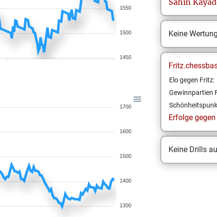
Sahin
Kayad
1550
Keine Wertun
1500
1450
Fritz.chessba
Elo gegen Fritz:
Gewinnpartien F
Schönheitspunk
1700
Erfolge gegen F
1600
Keine Drills a
1500
1400
1300