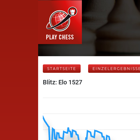
STARTSEITE
EINZELERGEBNISS
Blitz: Elo 1527