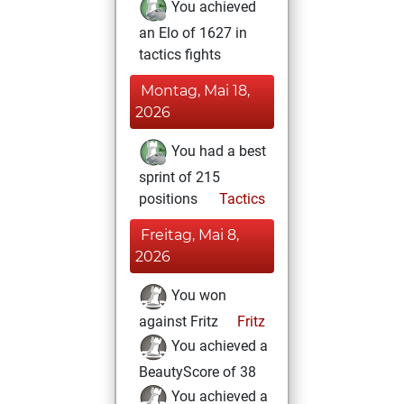
You achieved
an Elo of 1627 in
tactics fights
Montag, Mai 18,
2026
You had a best
sprint of 215
positions
Tactics
Freitag, Mai 8,
2026
You won
against Fritz
Fritz
You achieved a
BeautyScore of 38
You achieved a