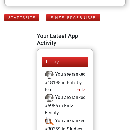
STARTSEITE
EINZELERGEBNISSE
Your Latest App
Activity
Today
You are ranked
#18198 in Fritz by
Elo
Fritz
You are ranked
#6985 in Fritz
Beauty
You are ranked
#30359 in Studies