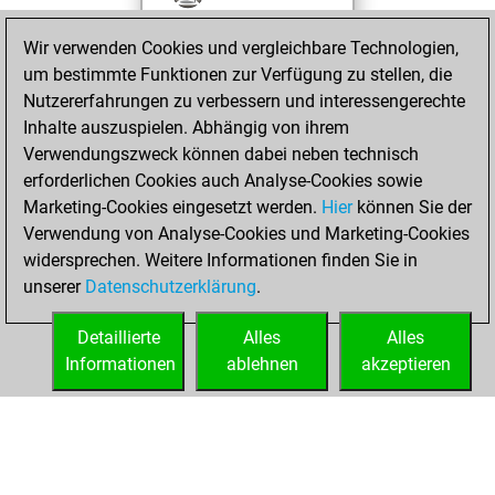
new Elo of 1578
Wir verwenden Cookies und vergleichbare Technologien,
Sonntag, Juli 7,
um bestimmte Funktionen zur Verfügung zu stellen, die
2024
Nutzererfahrungen zu verbessern und interessengerechte
Inhalte auszuspielen. Abhängig von ihrem
You created
Verwendungszweck können dabei neben technisch
your Studies account
erforderlichen Cookies auch Analyse-Cookies sowie
Studies
Marketing-Cookies eingesetzt werden.
Hier
können Sie der
Samstag,
Verwendung von Analyse-Cookies und Marketing-Cookies
Oktober 7, 2023
widersprechen. Weitere Informationen finden Sie in
unserer
Datenschutzerklärung
.
You created
your Fritz account
Detaillierte
Alles
Alles
Fritz
Informationen
ablehnen
akzeptieren