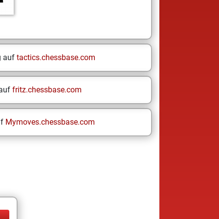
g auf
tactics.chessbase.com
 auf
fritz.chessbase.com
uf
Mymoves.chessbase.com