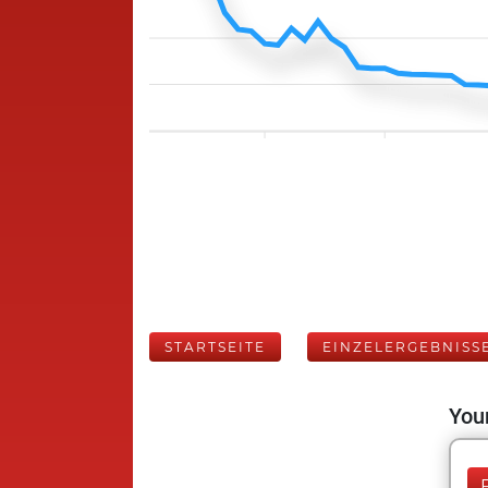
STARTSEITE
EINZELERGEBNISS
Your