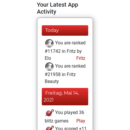
Your Latest App
Activity
Today
You are ranked
#11742 in Fritz by
Elo
Fritz
You are ranked
#21958 in Fritz
Beauty
Freitag, Mai 14,
2021
You played 36
blitz games
Play
You scored +11