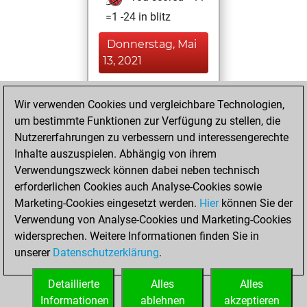
=1 -24 in blitz
Donnerstag, Mai
13, 2021
You achieved a
Wir verwenden Cookies und vergleichbare Technologien,
BeautyScore of 1
um bestimmte Funktionen zur Verfügung zu stellen, die
Fritz
You
Nutzererfahrungen zu verbessern und interessengerechte
achieved a new Elo
Inhalte auszuspielen. Abhängig von ihrem
of 1592
Verwendungszweck können dabei neben technisch
You created
erforderlichen Cookies auch Analyse-Cookies sowie
Marketing-Cookies eingesetzt werden.
your Fritz account
Hier
können Sie der
Verwendung von Analyse-Cookies und Marketing-Cookies
You played 2
widersprechen. Weitere Informationen finden Sie in
slow games
Play
unserer
Datenschutzerklärung
.
You scored +0
=0 -2 in slow games
Detaillierte
Alles
Alles
Informationen
ablehnen
akzeptieren