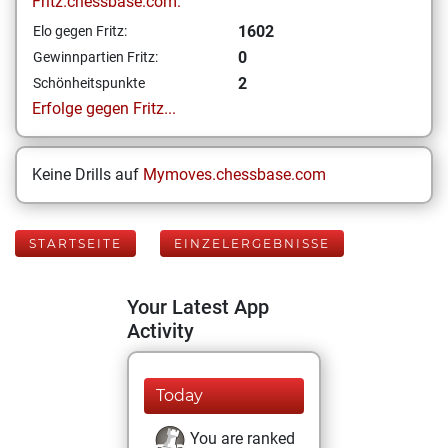
Fritz.chessbase.com:
1602
Elo gegen Fritz:
0
Gewinnpartien Fritz:
2
Schönheitspunkte
Erfolge gegen Fritz...
Keine Drills auf
Mymoves.chessbase.com
STARTSEITE
EINZELERGEBNISSE
Your Latest App
Activity
Today
You are ranked