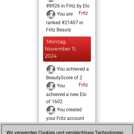
#8926 in Fritz by Elo
Fritz
You are
ranked #21407 in
Fritz Beauty
Montag,
November 11,
2024
You achieved a
BeautyScore of 2
Fritz
You
achieved a new Elo
of 1602
You created
your Fritz account
You played 30
Wir verwenden Cookies und vergleichbare Technologien,