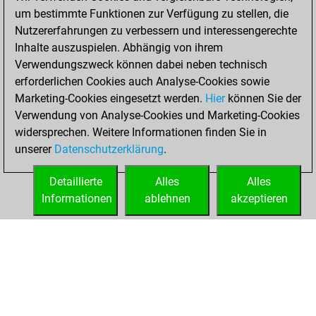
blitz games
Play
um bestimmte Funktionen zur Verfügung zu stellen, die
You scored +15
Nutzererfahrungen zu verbessern und interessengerechte
=0 -15 in blitz
Inhalte auszuspielen. Abhängig von ihrem
Verwendungszweck können dabei neben technisch
Montag,
erforderlichen Cookies auch Analyse-Cookies sowie
November 15, 2021
Marketing-Cookies eingesetzt werden.
Hier
können Sie der
Verwendung von Analyse-Cookies und Marketing-Cookies
You played 43
widersprechen. Weitere Informationen finden Sie in
bullet games
Play
unserer
Datenschutzerklärung
.
You scored +26
=1 -16 in bullet
Detaillierte
Alles
Alles
Informationen
ablehnen
akzeptieren