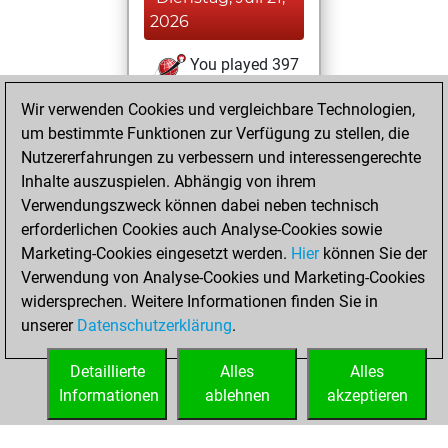
2026
You played 397
blitz games
Play
Wir verwenden Cookies und vergleichbare Technologien,
You scored
um bestimmte Funktionen zur Verfügung zu stellen, die
+104 =15 -278 in
Nutzererfahrungen zu verbessern und interessengerechte
blitz
Inhalte auszuspielen. Abhängig von ihrem
Verwendungszweck können dabei neben technisch
Dienstag, Juni 2,
erforderlichen Cookies auch Analyse-Cookies sowie
2026
Marketing-Cookies eingesetzt werden.
Hier
können Sie der
Verwendung von Analyse-Cookies und Marketing-Cookies
You played 3
widersprechen. Weitere Informationen finden Sie in
slow games
Play
unserer
Datenschutzerklärung
.
You scored +3
=0 -0 in slow games
Detaillierte
Alles
Alles
Informationen
ablehnen
akzeptieren