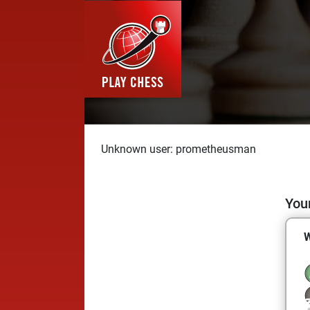
Unknown user: prometheusman
Your
W