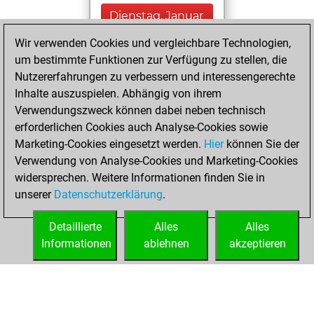
Dienstag, Januar
20, 2026
Wir verwenden Cookies und vergleichbare Technologien,
um bestimmte Funktionen zur Verfügung zu stellen, die
You played 3
Nutzererfahrungen zu verbessern und interessengerechte
blitz games
Play
Inhalte auszuspielen. Abhängig von ihrem
You scored +0
Verwendungszweck können dabei neben technisch
=0 -3 in blitz
erforderlichen Cookies auch Analyse-Cookies sowie
Marketing-Cookies eingesetzt werden.
Hier
können Sie der
Sonntag, Januar
Verwendung von Analyse-Cookies und Marketing-Cookies
11, 2026
widersprechen. Weitere Informationen finden Sie in
unserer
Datenschutzerklärung
.
You created
your Fritz account
Detaillierte
Alles
Alles
Fritz
Informationen
ablehnen
akzeptieren