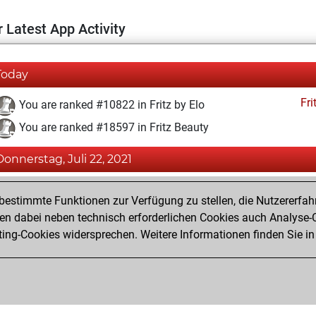
 Latest App Activity
Today
Fri
You are ranked #10822 in Fritz by Elo
You are ranked #18597 in Fritz Beauty
Donnerstag, Juli 22, 2021
Fri
You achieved a BeautyScore of 4
estimmte Funktionen zur Verfügung zu stellen, die Nutzererfah
You achieved a new Elo of 1594
 dabei neben technisch erforderlichen Cookies auch Analyse-C
ng-Cookies widersprechen. Weitere Informationen finden Sie in
You created your Fritz account