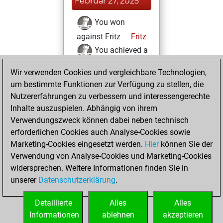
Februar 27, 2025
You won
against Fritz
Fritz
You achieved a
BeautyScore of 135
Wir verwenden Cookies und vergleichbare Technologien,
You achieved a
um bestimmte Funktionen zur Verfügung zu stellen, die
new Elo of 1598
Nutzererfahrungen zu verbessern und interessengerechte
Inhalte auszuspielen. Abhängig von ihrem
Sonntag, Februar
Verwendungszweck können dabei neben technisch
25, 2024
erforderlichen Cookies auch Analyse-Cookies sowie
Marketing-Cookies eingesetzt werden.
Hier
können Sie der
You created
Verwendung von Analyse-Cookies und Marketing-Cookies
your Fritz account
widersprechen. Weitere Informationen finden Sie in
Fritz
You
unserer
Datenschutzerklärung
.
created your Studies
account
Studies
Detaillierte
Alles
Alles
Informationen
ablehnen
akzeptieren