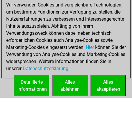
Dienstag,
Wir verwenden Cookies und vergleichbare Technologien,
Dezember 1, 2020
um bestimmte Funktionen zur Verfügung zu stellen, die
Nutzererfahrungen zu verbessern und interessengerechte
You won
Inhalte auszuspielen. Abhängig von ihrem
against Fritz
Fritz
Verwendungszweck können dabei neben technisch
You achieved a
erforderlichen Cookies auch Analyse-Cookies sowie
Marketing-Cookies eingesetzt werden.
BeautyScore of 12
Hier
können Sie der
Verwendung von Analyse-Cookies und Marketing-Cookies
You achieved a
widersprechen. Weitere Informationen finden Sie in
new Elo of 1603
unserer
Datenschutzerklärung
.
You created
your Fritz account
Detaillierte
Alles
Alles
Informationen
ablehnen
akzeptieren