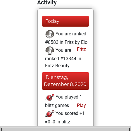
Activity
Today
You are ranked
#8583 in Fritz by Elo
Fritz
You are
ranked #13344 in
Fritz Beauty
Dienstag,
Dezember 8, 2020
You played 1
blitz games
Play
You scored +1
=0 -0 in blitz