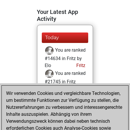
Your Latest App
Activity
Today
You are ranked
#14634 in Fritz by
Elo
Fritz
You are ranked
#21745 in Fritz
Beauty
Wir verwenden Cookies und vergleichbare Technologien,
um bestimmte Funktionen zur Verfügung zu stellen, die
Mittwoch, Januar
Nutzererfahrungen zu verbessern und interessengerechte
13, 2021
Inhalte auszuspielen. Abhängig von ihrem
You achieved a
Verwendungszweck können dabei neben technisch
erforderlichen Cookies auch Analyse-Cookies sowie
BeautyScore of 1