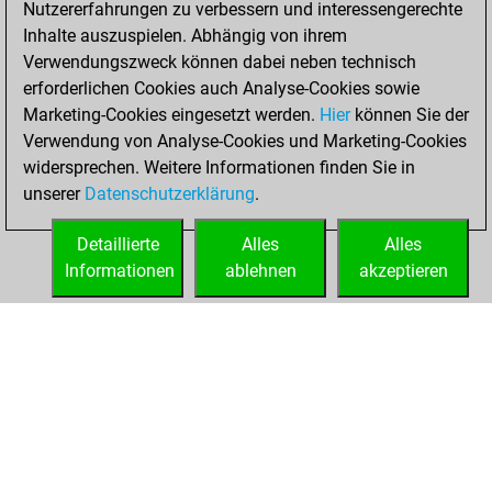
Nutzererfahrungen zu verbessern und interessengerechte
Fritz
You
Inhalte auszuspielen. Abhängig von ihrem
achieved a new Elo
Verwendungszweck können dabei neben technisch
of 1553
erforderlichen Cookies auch Analyse-Cookies sowie
Marketing-Cookies eingesetzt werden.
Hier
können Sie der
Dienstag, Mai 27,
Verwendung von Analyse-Cookies und Marketing-Cookies
2025
widersprechen. Weitere Informationen finden Sie in
unserer
Datenschutzerklärung
.
You created
your Fritz account
Detaillierte
Alles
Alles
Fritz
Informationen
ablehnen
akzeptieren