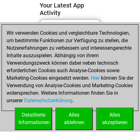
Your Latest App
Activity
Wir verwenden Cookies und vergleichbare Technologien,
Mittwoch, Mai 6,
um bestimmte Funktionen zur Verfügung zu stellen, die
2026
Nutzererfahrungen zu verbessern und interessengerechte
You totalled 9
Inhalte auszuspielen. Abhängig von ihrem
Verwendungszweck können dabei neben technisch
tactics positions
erforderlichen Cookies auch Analyse-Cookies sowie
Tactics
You
Marketing-Cookies eingesetzt werden.
Hier
können Sie der
solved 7 tactics
Verwendung von Analyse-Cookies und Marketing-Cookies
positions
widersprechen. Weitere Informationen finden Sie in
You achieved
unserer
Datenschutzerklärung
.
an Elo of 1683 in
tactics positions
Detaillierte
Alles
Alles
Informationen
ablehnen
akzeptieren