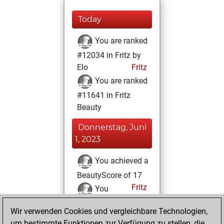
Today
You are ranked
#12034 in Fritz by
Elo
Fritz
You are ranked
#11641 in Fritz
Beauty
Donnerstag, Juni
1, 2023
You achieved a
BeautyScore of 17
Fritz
You
achieved a new Elo
Wir verwenden Cookies und vergleichbare Technologien,
of 1592
um bestimmte Funktionen zur Verfügung zu stellen, die