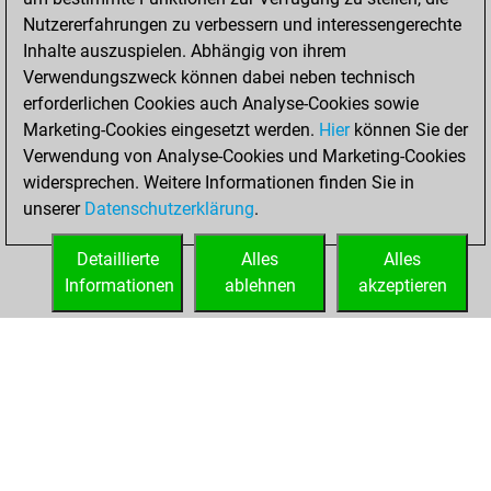
You created
Nutzererfahrungen zu verbessern und interessengerechte
your Fritz account
Inhalte auszuspielen. Abhängig von ihrem
Verwendungszweck können dabei neben technisch
Donnerstag, Mai
erforderlichen Cookies auch Analyse-Cookies sowie
25, 2023
Marketing-Cookies eingesetzt werden.
Hier
können Sie der
Verwendung von Analyse-Cookies und Marketing-Cookies
You played 1
widersprechen. Weitere Informationen finden Sie in
bullet games
Play
unserer
Datenschutzerklärung
.
You scored +0
=0 -1 in bullet
Detaillierte
Alles
Alles
Informationen
ablehnen
akzeptieren