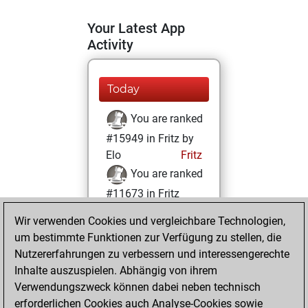
Your Latest App
Activity
Today
You are ranked
#15949 in Fritz by
Elo
Fritz
You are ranked
#11673 in Fritz
Beauty
Wir verwenden Cookies und vergleichbare Technologien,
um bestimmte Funktionen zur Verfügung zu stellen, die
Dienstag, März 12,
Nutzererfahrungen zu verbessern und interessengerechte
2024
Inhalte auszuspielen. Abhängig von ihrem
You achieved a
Verwendungszweck können dabei neben technisch
erforderlichen Cookies auch Analyse-Cookies sowie
BeautyScore of 17