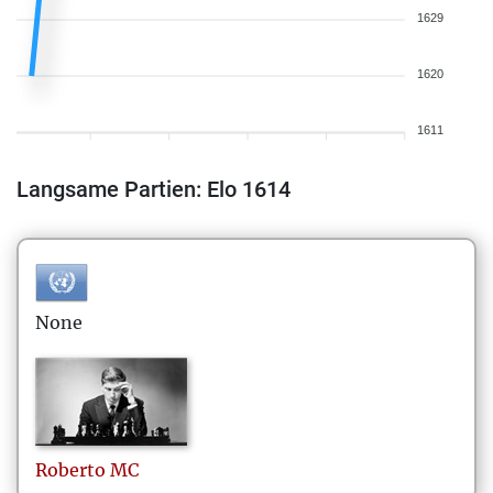
1629
1620
1611
Langsame Partien: Elo 1614
None
Roberto
MC