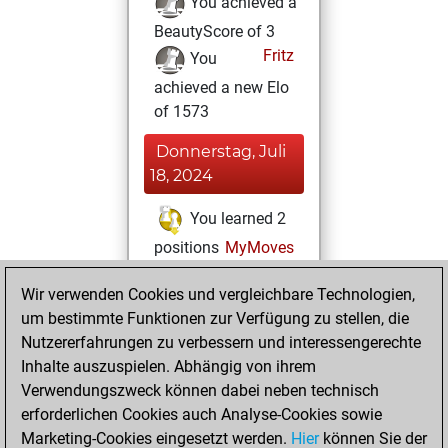
You achieved a
BeautyScore of 3
Fritz
You
achieved a new Elo
of 1573
Donnerstag, Juli
18, 2024
You learned 2
positions
MyMoves
Freitag, Juli 15,
Wir verwenden Cookies und vergleichbare Technologien,
2022
um bestimmte Funktionen zur Verfügung zu stellen, die
Nutzererfahrungen zu verbessern und interessengerechte
You created
Inhalte auszuspielen. Abhängig von ihrem
your Studies account
Verwendungszweck können dabei neben technisch
Studies
erforderlichen Cookies auch Analyse-Cookies sowie
Mittwoch,
Marketing-Cookies eingesetzt werden.
Hier
können Sie der
Dezember 16,