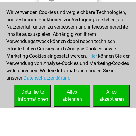
against Fritz
Fritz
Wir verwenden Cookies und vergleichbare Technologien,
You achieved a
um bestimmte Funktionen zur Verfügung zu stellen, die
BeautyScore of 33
Nutzererfahrungen zu verbessern und interessengerechte
You achieved a
Inhalte auszuspielen. Abhängig von ihrem
new Elo of 1589
Verwendungszweck können dabei neben technisch
erforderlichen Cookies auch Analyse-Cookies sowie
Sonntag,
Marketing-Cookies eingesetzt werden.
Hier
können Sie der
November 29,
Verwendung von Analyse-Cookies und Marketing-Cookies
2020
widersprechen. Weitere Informationen finden Sie in
unserer
Datenschutzerklärung
.
You created
your Fritz account
Detaillierte
Alles
Alles
Fritz
Informationen
ablehnen
akzeptieren