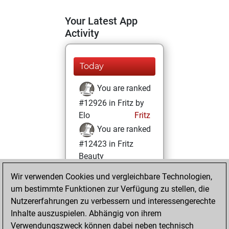
Your Latest App
Activity
Today
You are ranked
#12926 in Fritz by
Elo
Fritz
You are ranked
#12423 in Fritz
Beauty
Wir verwenden Cookies und vergleichbare Technologien,
Donnerstag,
um bestimmte Funktionen zur Verfügung zu stellen, die
September 4,
Nutzererfahrungen zu verbessern und interessengerechte
2025
Inhalte auszuspielen. Abhängig von ihrem
You achieved a
Verwendungszweck können dabei neben technisch