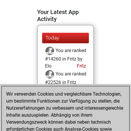
Your Latest App
Activity
Today
You are ranked
#14260 in Fritz by
Elo
Fritz
You are ranked
#22526 in Fritz
Beauty
Wir verwenden Cookies und vergleichbare Technologien,
um bestimmte Funktionen zur Verfügung zu stellen, die
Mittwoch, März
Nutzererfahrungen zu verbessern und interessengerechte
15, 2023
Inhalte auszuspielen. Abhängig von ihrem
You achieved a
Verwendungszweck können dabei neben technisch
erforderlichen Cookies auch Analyse-Cookies sowie
BeautyScore of 1