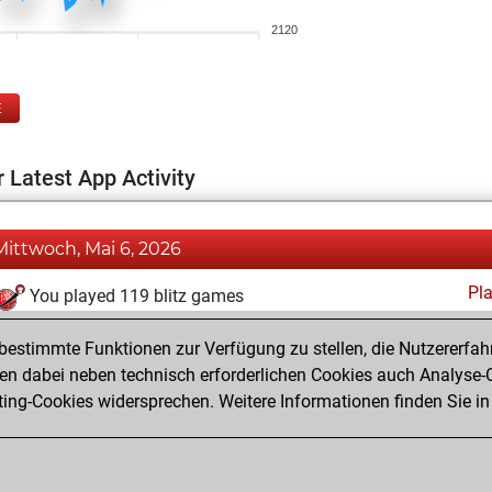
2120
E
 Latest App Activity
Mittwoch, Mai 6, 2026
Pl
You played 119 blitz games
You scored +78 =16 -25 in blitz
estimmte Funktionen zur Verfügung zu stellen, die Nutzererfah
You played 281 bullet games
 dabei neben technisch erforderlichen Cookies auch Analyse-C
ng-Cookies widersprechen. Weitere Informationen finden Sie in
You scored +173 =22 -86 in bullet