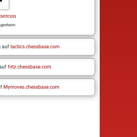
ercon
egenheim
g auf
tactics.chessbase.com
 auf
fritz.chessbase.com
uf
Mymoves.chessbase.com