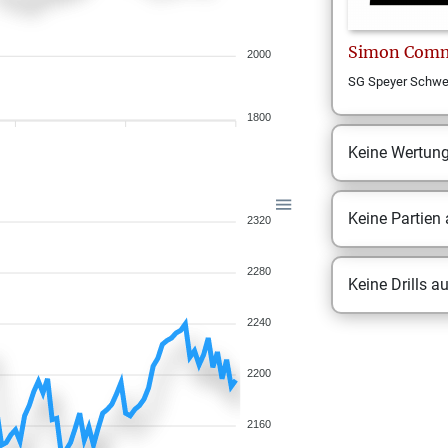
Simon
Comm
2000
SG Speyer Schw
1800
Keine Wertun
Keine Partien
2320
2280
Keine Drills a
2240
2200
2160