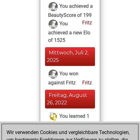
You achieved a
BeautyScore of 199
Fritz
You
achieved a new Elo
of 1525
Mittwoch, Juli 2,
2025
You won
against Fritz
Fritz
Freitag, August
26, 2022
You learned 1
positions
MyMoves
Wir verwenden Cookies und vergleichbare Technologien,
Sonntag,
um bestimmte Funktionen zur Verfügung zu stellen, die