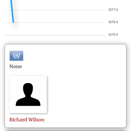
1577.0
1576.0
1575.0
None
Richard
Wilson