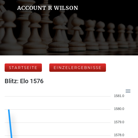
ACCOUNT R WILSON
STARTSEITE
EINZELERGEBNISSE
Blitz: Elo 1576
1581.0
1580.0
1579.0
1578.0