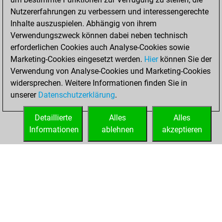
Oktober 31, 2021
Nutzererfahrungen zu verbessern und interessengerechte
Inhalte auszuspielen. Abhängig von ihrem
You created
Verwendungszweck können dabei neben technisch
your Studies account
erforderlichen Cookies auch Analyse-Cookies sowie
Studies
Marketing-Cookies eingesetzt werden.
Hier
können Sie der
Sonntag,
Verwendung von Analyse-Cookies und Marketing-Cookies
März 7, 2021
widersprechen. Weitere Informationen finden Sie in
unserer
Datenschutzerklärung
.
You created
your Fritz account
Detaillierte
Alles
Alles
Fritz
Informationen
ablehnen
akzeptieren