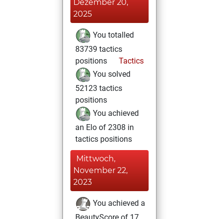
Dezember 20,
2025
You totalled
83739 tactics
positions
Tactics
You solved
52123 tactics
positions
You achieved
an Elo of 2308 in
tactics positions
Mittwoch,
November 22,
2023
You achieved a
BeautyScore of 17