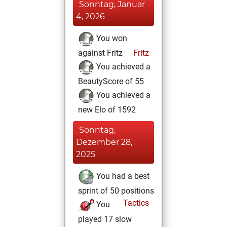
Sonntag, Januar
4, 2026
You won
against Fritz
Fritz
You achieved a
BeautyScore of 55
You achieved a
new Elo of 1592
Sonntag,
Dezember 28,
2025
You had a best
sprint of 50 positions
Tactics
You
played 17 slow