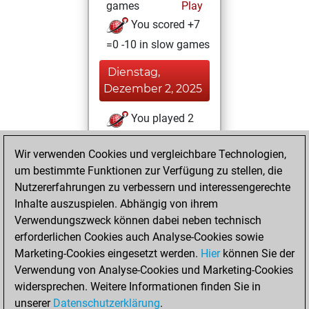
games
Play
You scored +7
=0 -10 in slow games
Dienstag,
Dezember 2, 2025
You played 2
bullet games
Play
Wir verwenden Cookies und vergleichbare Technologien,
You scored +1
um bestimmte Funktionen zur Verfügung zu stellen, die
=0 -1 in bullet
Nutzererfahrungen zu verbessern und interessengerechte
You created
Inhalte auszuspielen. Abhängig von ihrem
your Studies account
Verwendungszweck können dabei neben technisch
Studies
erforderlichen Cookies auch Analyse-Cookies sowie
Mittwoch,
Marketing-Cookies eingesetzt werden.
Hier
können Sie der
November 26,
Verwendung von Analyse-Cookies und Marketing-Cookies
2025
widersprechen. Weitere Informationen finden Sie in
unserer
Datenschutzerklärung
.
You created