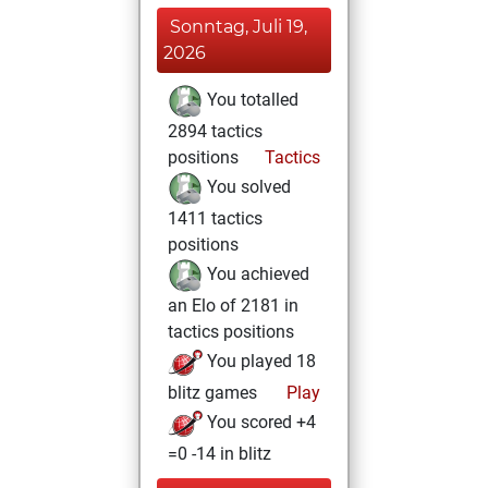
Sonntag, Juli 19,
2026
You totalled
2894 tactics
positions
Tactics
You solved
1411 tactics
positions
You achieved
an Elo of 2181 in
tactics positions
You played 18
blitz games
Play
You scored +4
=0 -14 in blitz