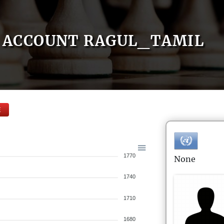
ACCOUNT RAGUL_TAMIL
E
1770
None
1740
1710
1680