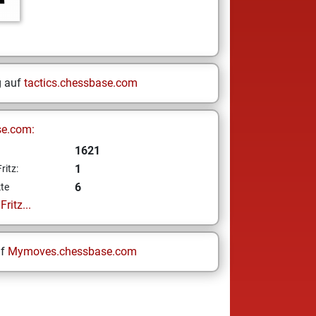
g auf
tactics.chessbase.com
se.com:
1621
1
ritz:
6
te
ritz...
uf
Mymoves.chessbase.com