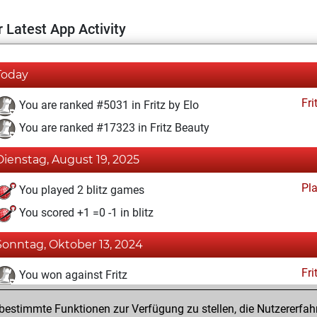
 Latest App Activity
Today
Fri
You are ranked #5031 in Fritz by Elo
You are ranked #17323 in Fritz Beauty
Dienstag, August 19, 2025
Pl
You played 2 blitz games
You scored +1 =0 -1 in blitz
Sonntag, Oktober 13, 2024
Fri
You won against Fritz
You achieved a BeautyScore of 6
estimmte Funktionen zur Verfügung zu stellen, die Nutzererfah