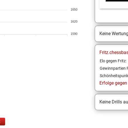
1650
1620
Keine Wertun
1590
Fritz.chessba
Elo gegen Fritz:
Gewinnpartien F
Schönheitspunk
Erfolge gegen F
Keine Drills a
E