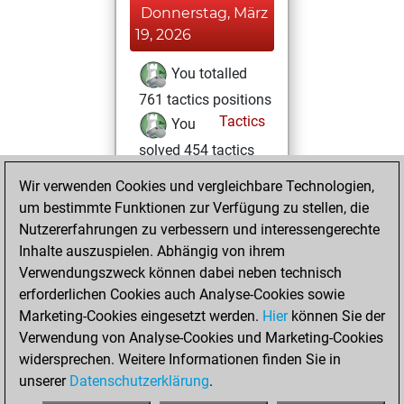
Donnerstag, März
19, 2026
You totalled
761 tactics positions
Tactics
You
solved 454 tactics
positions
Wir verwenden Cookies und vergleichbare Technologien,
You achieved
um bestimmte Funktionen zur Verfügung zu stellen, die
an Elo of 2263 in
Nutzererfahrungen zu verbessern und interessengerechte
tactics positions
Inhalte auszuspielen. Abhängig von ihrem
Verwendungszweck können dabei neben technisch
Donnerstag,
erforderlichen Cookies auch Analyse-Cookies sowie
August 11, 2022
Marketing-Cookies eingesetzt werden.
Hier
können Sie der
Verwendung von Analyse-Cookies und Marketing-Cookies
You played 3
widersprechen. Weitere Informationen finden Sie in
blitz games
Play
unserer
Datenschutzerklärung
.
You scored +0