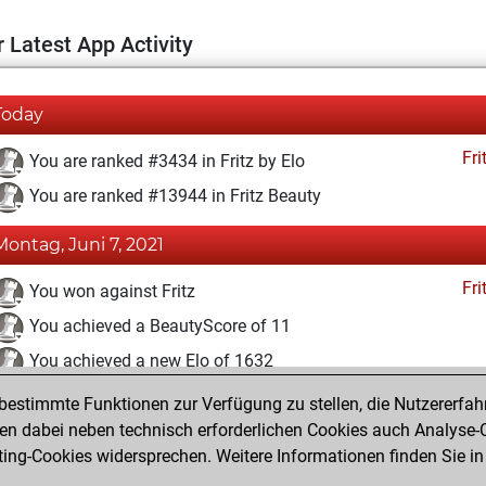
 Latest App Activity
Today
Fri
You are ranked #3434 in Fritz by Elo
You are ranked #13944 in Fritz Beauty
Montag, Juni 7, 2021
Fri
You won against Fritz
You achieved a BeautyScore of 11
You achieved a new Elo of 1632
estimmte Funktionen zur Verfügung zu stellen, die Nutzererfah
Samstag, Februar 27, 2021
 dabei neben technisch erforderlichen Cookies auch Analyse-C
Fri
ng-Cookies widersprechen. Weitere Informationen finden Sie in
You created your Fritz account