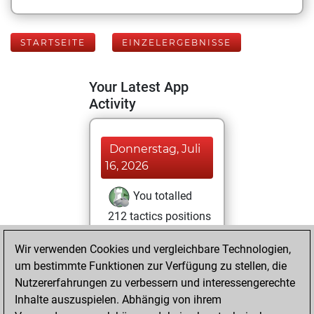
STARTSEITE
EINZELERGEBNISSE
Your Latest App
Activity
Donnerstag, Juli
16, 2026
You totalled
212 tactics positions
Tactics
You
Wir verwenden Cookies und vergleichbare Technologien,
solved 172 tactics
um bestimmte Funktionen zur Verfügung zu stellen, die
positions
Nutzererfahrungen zu verbessern und interessengerechte
You achieved
Inhalte auszuspielen. Abhängig von ihrem
an Elo of 2207 in