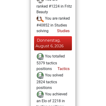
ranked #1224 in Fritz
Beauty
You are ranked
#40852 in Studies
solving
Studies
Donnerstag,
August 6, 2026
You totalled
5379 tactics
positions
Tactics
You solved
2824 tactics
positions
You achieved
an Elo of 2218 in