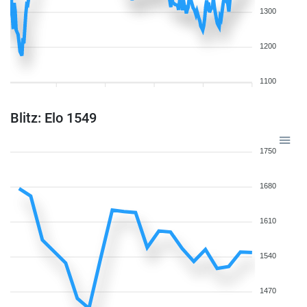
1300
1200
1100
Blitz: Elo 1549
1750
1680
1610
1540
1470