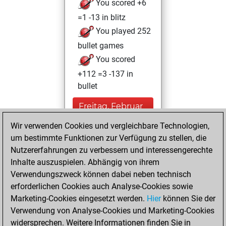
You scored +6
=1 -13 in blitz
You played 252
bullet games
You scored
+112 =3 -137 in
bullet
Freitag, Februar
24, 2023
Wir verwenden Cookies und vergleichbare Technologien,
um bestimmte Funktionen zur Verfügung zu stellen, die
You played 13
Nutzererfahrungen zu verbessern und interessengerechte
slow games
Play
Inhalte auszuspielen. Abhängig von ihrem
You scored +10
Verwendungszweck können dabei neben technisch
=0 -3 in slow games
erforderlichen Cookies auch Analyse-Cookies sowie
Marketing-Cookies eingesetzt werden.
Hier
können Sie der
Sonntag,
Verwendung von Analyse-Cookies und Marketing-Cookies
Dezember 12, 2021
widersprechen. Weitere Informationen finden Sie in