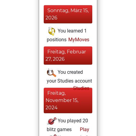
Sonntag, März 15,
2026
You learned 1
positions
MyMoves
Freitag, Februar
27, 2026
You created
your Studies account
Studies
Freitag,
November 15,
2024
You played 20
blitz games
Play