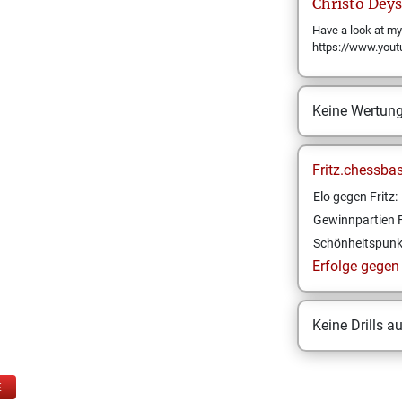
Christo
Deys
Have a look at m
https://www.you
Keine Wertun
Fritz.chessba
Elo gegen Fritz:
Gewinnpartien F
Schönheitspunk
Erfolge gegen F
Keine Drills a
E