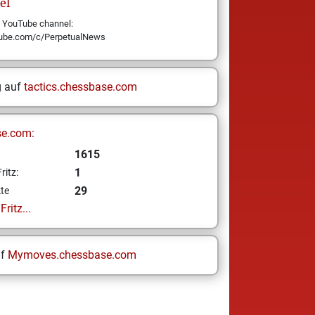
el
y YouTube channel:
tube.com/c/PerpetualNews
g auf
tactics.chessbase.com
se.com:
1615
1
ritz:
29
te
ritz...
uf
Mymoves.chessbase.com