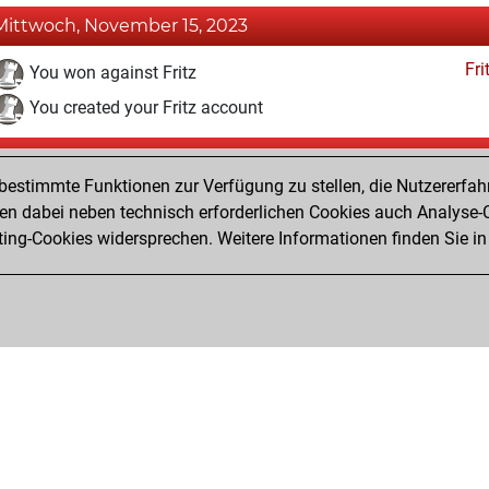
Mittwoch, November 15, 2023
Fri
You won against Fritz
You created your Fritz account
Samstag, Januar 29, 2022
estimmte Funktionen zur Verfügung zu stellen, die Nutzererfah
Pl
You played 2 slow games
 dabei neben technisch erforderlichen Cookies auch Analyse-C
ng-Cookies widersprechen. Weitere Informationen finden Sie in
You scored +0 =0 -2 in slow games