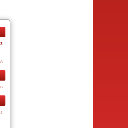
tz
es
es
tz