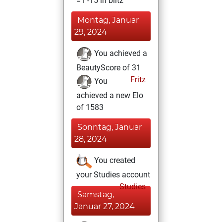
=1 -15 in blitz
Montag, Januar
29, 2024
You achieved a
BeautyScore of 31
Fritz
You
achieved a new Elo
of 1583
Sonntag, Januar
28, 2024
You created
your Studies account
Studies
Samstag,
Januar 27, 2024