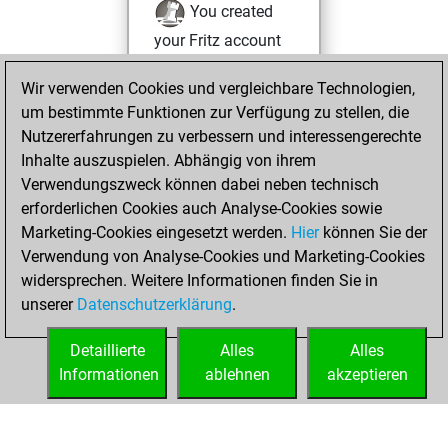
You created
your Fritz account
Fritz
Freitag,
Wir verwenden Cookies und vergleichbare Technologien,
Januar 26, 2024
um bestimmte Funktionen zur Verfügung zu stellen, die
Nutzererfahrungen zu verbessern und interessengerechte
You played 2
Inhalte auszuspielen. Abhängig von ihrem
bullet games
Play
Verwendungszweck können dabei neben technisch
You scored +0
erforderlichen Cookies auch Analyse-Cookies sowie
Marketing-Cookies eingesetzt werden.
=0 -2 in bullet
Hier
können Sie der
Verwendung von Analyse-Cookies und Marketing-Cookies
You played 10
widersprechen. Weitere Informationen finden Sie in
slow games
unserer
Datenschutzerklärung
.
You scored +2
=1 -7 in slow games
Detaillierte
Alles
Alles
Informationen
ablehnen
akzeptieren