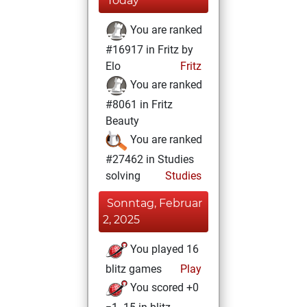
Today
You are ranked
#16917 in Fritz by
Elo
Fritz
You are ranked
#8061 in Fritz
Beauty
You are ranked
#27462 in Studies
solving
Studies
Sonntag, Februar
2, 2025
You played 16
blitz games
Play
You scored +0