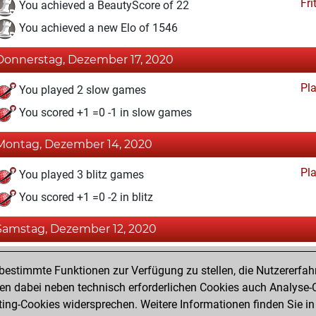
Fri
You achieved a BeautyScore of 22
You achieved a new Elo of 1546
Donnerstag, Dezember 17, 2020
Pl
You played 2 slow games
You scored +1 =0 -1 in slow games
Montag, Dezember 14, 2020
Pl
You played 3 blitz games
You scored +1 =0 -2 in blitz
Samstag, Dezember 12, 2020
Fri
You created your Fritz account
estimmte Funktionen zur Verfügung zu stellen, die Nutzererfah
Pl
You played 2 bullet games
 dabei neben technisch erforderlichen Cookies auch Analyse-C
ng-Cookies widersprechen. Weitere Informationen finden Sie in
You scored +0 =0 -2 in bullet