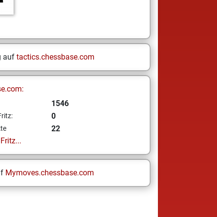
g auf
tactics.chessbase.com
se.com:
1546
0
ritz:
22
te
ritz...
uf
Mymoves.chessbase.com