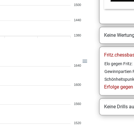
1500
1440
Keine Wertun
1380
Fritz.chessba
Elo gegen Fritz:
1640
Gewinnpartien F
Schönheitspunk
1600
Erfolge gegen F
1560
Keine Drills a
1520