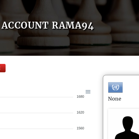
ACCOUNT RAMA94
E
1680
None
1620
1560