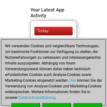
Your Latest App
Activity
Today
You are ranked
Wir verwenden Cookies und vergleichbare Technologien,
#9591 in Fritz by Elo
um bestimmte Funktionen zur Verfügung zu stellen, die
Fritz
You are
Nutzererfahrungen zu verbessern und interessengerechte
ranked #22693 in
Inhalte auszuspielen. Abhängig von ihrem
Fritz Beauty
Verwendungszweck können dabei neben technisch
erforderlichen Cookies auch Analyse-Cookies sowie
Mittwoch,
Marketing-Cookies eingesetzt werden.
Hier
können Sie der
Dezember 27,
Verwendung von Analyse-Cookies und Marketing-Cookies
2023
widersprechen. Weitere Informationen finden Sie in
unserer
Datenschutzerklärung
.
You created
your Fritz account